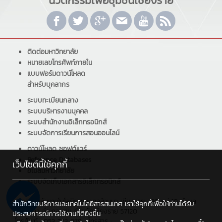
"นวัตกรรมเพื่อชุมชนเชียงราย"
ติดต่อมหาวิทยาลัย
หมายเลขโทรศัพท์ภายใน
แบบฟอร์มดาวน์โหลด
สำหรับบุคลากร
ระบบทะเบียนกลาง
ระบบบริหารงานบุคคล
ระบบสำนักงานอิเล็กทรอนิกส์
ระบบจัดการเรียนการสอนออนไลน์
ดาวน์โหลด ซอฟต์แวร์
Reference Databases
เว็บไซต์นี้ใช้คุกกี้
อีเมลมหาวิทยาลัย
ระบบจัดเก็บเอกสารอิเล็กทรอนิกส์
มหาวิทยาลัยเทคโนโลยีราชมงคลล้านนา เชียงราย : 99 หมู่ 10 ตำบล
สำนักวิทยบริการและเทคโนโลยีสารสนเทศ เราใช้คุกกี้เพื่อให้ท่านได้รับ
ทรายขาว อำเภอพาน จังหวัดเชียงราย 57120
ประสบการณ์การใช้งานที่ดียิ่งขึ้น
โทรศัพท์ : 053 723 979 , โทรสาร :