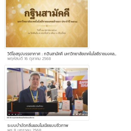
วิดีโอสรุปบรรยากาศ : กฐินสามัคคี มหาวิทยาลัยเทคโนโลยีราชมงคล...
พฤหัสบดี 16 ตุลาคม 2568
ระบบบำบัดกลิ่นแอมโมเนียแบบชีวภาพ
พุธ 8 มกราคม 2568