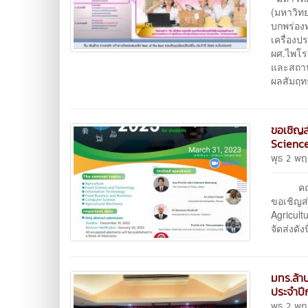
(มหาวิท
บกพร่องท
เครื่อง
ผศ.ไพโร
และสถาป
ผลสัมฤท
ขอเชิญส
Science
พุธ 2 พ
คณะวิท
ขอเชิญส
Agricult
จัดส่งดั
มทร.ล้า
ประจำปี
พุธ 2 พ