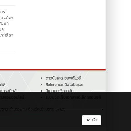
การ
ร.ณภัทร
สัมนา
ผล
แรมศิลา
ดาวน์โหลด ซอฟต์แวร์
คคล
Reference Databases
็กทรอนิกส์
อีเมลมหาวิทยาลัย
การสอนออนไลน์
ระบบจัดเก็บเอกสารอิเล็กทรอนิกส์
ายขาว อำเภอพาน จังหวัดเชียงราย 57120
ยอมรับ