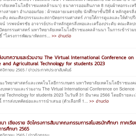
ยาลัยเทคโนโลยีราชมงคลล้านนา) ธนาคารออมสินภาค 8 กลุ่มผ้าทอกระเหรี่ย
างสายตา อำเภออมก๋อย : ผ้าทอลายเนตรฤทัย นักศึกษาชั้นปีที่ 4 หลักสูตรสิ
ประดับ คณะศิลปกรรมและสถาปัตยกรรมศาสตร์ ภายใต้การดูแลและให้คำปร
จน์ วรพจน์พรชัย อาจารย์ประจำหลักสูตรสิ่งทอและเครื่องประดับ คณะศิล
ัตยกรรมศาสตร์ มหาวิทยาลัยเทคโนโลยีราชมงคลล้านนา ในการเข้าร่ว
>> อ่านต่อ
ธิ์ "โครงการพัฒนาหัตถกร...
่งบทความและร่วมงาน The Virtual International Conference on
 and Agricultural Technology for students 2023
/
ฤศจิกายน 2565
ข่าวประกาศประชาสัมพันธ์
ยาศาสตร์และเทคโนโลยีการเกษตร มหาวิทยาลัยเทคโนโลยีราชมงค
่งบทความและร่วมงาน The Virtual International Conference on Science
ural Technology for students 2023 ในวันที่ 31 มีนาคม 2566 โดยมีรายละ
>> อ่านต่อ
งนี้ การส่งบทคัดย่อและการนำเสนอ (ตัวเลือกที่ 1...
นนา เชียงราย จัดโครงการสัมนาคณะกรรมการสโมสรนักศึกษา ภาคเรียนท
การศึกษา 2565
/
ฤศจิกายน 2565
ข่าวกิจกรรม