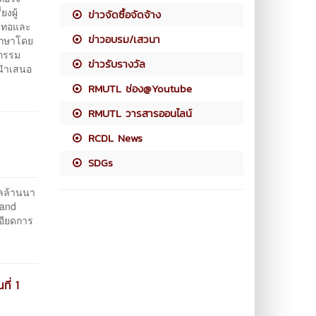
งผู้
ข่าวจัดซื้อจัดจ้าง
่งทอและ
ข่าวอบรม/เสวนา
ึกษาโดย
ปกรรม
ข่าวรับรางวัล
มนำเสนอ
RMUTL ช่อง@Youtube
RMUTL วารสารออนไลน์
RCDL News
SDGs
ลล้านนา
 and
เอียดการ
ี่ 1