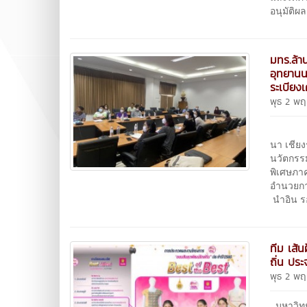
อนุมัติผ
มทร.ล้า
อุทยานน
ระเบียง
พุธ 2 พ
วันที่
นา เชีย
นวัตกรรม
พิเศษภา
อำนวยกา
นำอิน ร
ทีม เส้
ถิ่น ปร
พุธ 2 พ
มหาวิทย