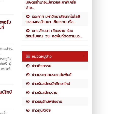
เกษตรอำเภอแม่ลาวและภาคีเครือ
ข่าย...
ประกาศ มหาวิทยาลัยเทคโนโลยี
ราชมงคลล้านนา เชียงราย เรื่อ...
ลตฟอร์ม
ที่
มทร.ล้านนา เชียงราย ร่วม
ต้อนรับคณะ วช. ลงพื้นที่ติดตามนว...
งคลล้าน
น
หมวดหมู่ข่าว
ศรษฐกิจ
ศรี ผู้
ข่าวกิจกรรม
ร.อนนท์
ข่าวประกาศประชาสัมพันธ์
ข่าวรับสมัครนักศึกษาใหม่
น์รักษ์
ข่าวรับสมัครงาน
ข่าวอนุรักษ์พลังงาน
ข่าวทุน/วิจัย
ยทอใจ