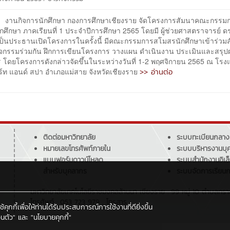
การนักศึกษา กองการศึกษาเชียงราย จัดโครงการสัมนาคณะกรรม
ศึกษา ภาคเรียนที่ 1 ประจำปีการศึกษา 2565 โดยมี ผู้ช่วยศาสตราจารย์ ด
ี เป็นประธานเปิดโครงการในครั้งนี้ มีคณะกรรมการสโมสรนักศึกษาเข้าร่วม
จกรรมร่วมกัน ฝึกการเขียนโครงการ วางแผน ดำเนินงาน ประเมินและสรุป
 โดยโครงการดังกล่าวจัดขึ้นในระหว่างวันที่ 1-2 พฤศจิกายน 2565 ณ โรง
>> อ่านต่อ
ร์ท แอนด์ สปา อำเภอแม่สาย จังหวัดเชียงราย
ติดต่อมหาวิทยาลัย
ระบบทะเบียนกลาง
หมายเลขโทรศัพท์ภายใน
ระบบบริหารงานบุ
แบบฟอร์มดาวน์โหลด
ระบบสำนักงานอิเล
สำหรับบุคลากร
ระบบจัดการเรียน
มหาวิทยาลัยเทคโนโลยีราชมงคลล้านนา เชียงราย : 99 หมู่ 10 ตำบลทร
โทรศัพท์ : 053 723 979 , โทรสาร :
กกี้เพื่อให้ท่านได้รับประสบการณ์การใช้งานที่ดียิ่งขึ้น
นตัว"
และ
"นโยบายคุกกี้"