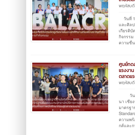
พฤหัสบดี
วันที่ 
และศิลป
เกียรติบ
กิจกรรม 
ความชื่น
ศูนย์ทด
แรงงาน 
ตลาดแร
พฤหัสบดี
วันที่ 
นา เชีย
มาตรฐาน
Standard
ความพร้
กส์และก