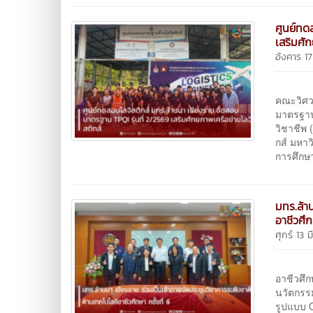
ศูนย์ทด
เสริมศั
อังคาร 1
ศูนย์ท
คณะวิศว
มาตรฐาน 
วิชาชีพ
กส์ มหา
การศึกษา
มทร.ล้า
อาชีวศึก
ศุกร์ 13
มหาวิท
อาชีวศึ
นวัตกรรม
รูปแบบ 