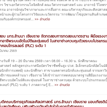
าร วิชาเอกวิศวกรรมโลจิสติกส์ คณะวิศวกรรมศาสตร์ และ อาจารย์ วิไลพ
์ธรรม อาจารย์กลุ่มวิชาภาษาและการสื่อสาร คณะบริหารธุรกิจและศิลปศาสต
หน้าและผู้ร่วมโครงการวิจัยและนวัตกรรม “การพัฒนาโซ่อุปทานสินค้าเกษ
>> อ่านต่อ
ร่วมกับองค์กรปกครองส่...
ดสอบ มทร.ล้านนา เชียงราย จัดทดสอบการทดสอบมาตรฐาน ฝีมือแรงงา
ขาอาชีพระบบอัตโนมัติและหุ่นยนต์ ในสาขาช่างควบคุมด้วยระบบโปรแกร
จิกคอนโทรลเลอร์ (PLC) ระดับ 1
 มีนาคม 2569
วันที่ 19 – 20 มีนาคม 2569 เวลา 08.00 – 16.30 น. นักศึกษาคณะ
ศาสตร์ หลักสูตรประกาศนียบัตรวิชาชีพชั้นสูง ปวส. อิเล็กทรอนิกส์อัตโนมัต
ทรอนิกส์การแพทย์) และนักศึกษา สาขาเมคคาทรอนิกส์และหุ่นยนต์ จากมหาวิ
ยีราชมงคลล้านนา เชียงราย ได้เข้าร่วมการทดสอบมาตรฐานฝีมือแรงงานแ
ีพระบบอัตโนมัติและหุ่นยนต์ ในสาขาช่างควบคุม ด้วยระบบโปรแกรมเมเบิ
>> อ่านต่อ
เลอร์ (PLC) ระดับ 1 ภาคความรู้ E...
ีคณะบริหารธุรกิจและศิลปศาสตร์ มทร.ล้านนา เชียงราย มอบเกียรติบั
สโมสรนักศึกษา เสริมสร้างขวัญกำลังใจในการทำกิจกรรม