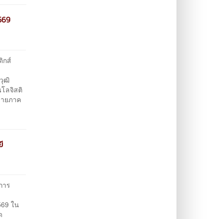
2569
กส์
วุฒิ
โลจิสติ
ข่ายภาค
ี
การ
2569 ใน
ด