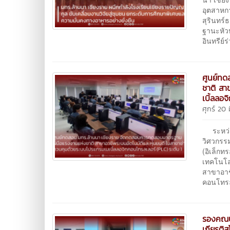
อุตสาหก
สุรินทร
ฐานะหัว
อินทรีย์
ศูนย์ท
ชาติ สา
เบิ้ลลอ
ศุกร์ 20
ระหว่าง
วิศวกรรม
(อิเล็ก
เทคโนโล
สาขาอาช
คอนโทรล
รองคณบด
เกียรติ