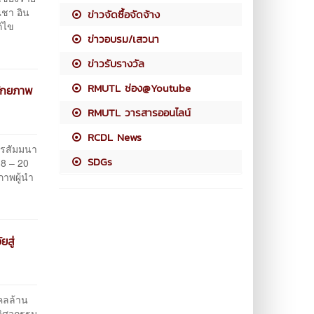
ิชา อิน
ข่าวจัดซื้อจัดจ้าง
ก้ไข
ข่าวอบรม/เสวนา
ข่าวรับรางวัล
RMUTL ช่อง@Youtube
ศักยภาพ
RMUTL วารสารออนไลน์
RCDL News
สัมมนา
SDGs
18 – 20
าพผู้นำ
ยสู่
ลล้าน
วิศวกรรม