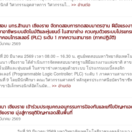
>> อ่านต่อ
อนิกส์ วิศวกรรมอุตสาหการ วิศวกรรมไ...
ดสอบ มทร.ล้านนา เชียงราย จัดทดสอบการทดสอบมาตรฐาน ฝีมือแรงงา
ขาอาชีพระบบอัตโนมัติและหุ่นยนต์ ในสาขาช่าง ควบคุมด้วยระบบโปรแก
จิกคอนโทรลเลอร์ (PLC) ระดับ 1 ภาคความสามารถ (ภาคปฏิบัติ)
 มีนาคม 2569
20 มีนาคม 2569 เวลา 08.00 – 16.30 น. ศูนย์ทดสอบมหาวิทยาลัยเทคโ
นนา เชียงราย ได้ดำเนินการจัดทดสอบมาตรฐานฝีมือแรงงานแห่งชาติ สาข
โนมัติและหุ่นยนต์ ในสาขาช่างควบคุมด้วยระบบ โปรแกรมเมเบิ้ลลอจิก
เลอร์ (Programmable Logic Controller: PLC) ระดับ 1 ภาคความสามารถ
 รุ่นที่ 9 โดยมีนักศึกษา คณะวิศวกรรมศาสตร์ หลักสูตรประกาศนียบัตรวิชาชีพ
>> อ่านต่อ
าขาอิเล็กทรอนิกส์อัตโนมัต...
นนา เชียงราย เข้าร่วมประชุมคณะอนุกรรมการป้องกันและแก้ไขปัญหาเอ
ชียงราย มุ่งสู่การยุติปัญหาเอดส์ในพื้นที่
 มีนาคม 2569
 20 มีนาคม 2569 มหาวิทยาลัยเทคโนโลยีราชมงคลล้านนา เช