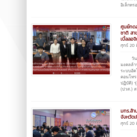
อิเล็กทร
ศูนย์ท
ชาติ สา
เบิ้ลลอ
ศุกร์ 20
วันที่ 
มงคลล้า
ระบบอัต
คอนโทรล
ปฏิบัติ)
(ปวส.) ส
มทร.ล้า
จังหวัดเ
ศุกร์ 20
วันที่