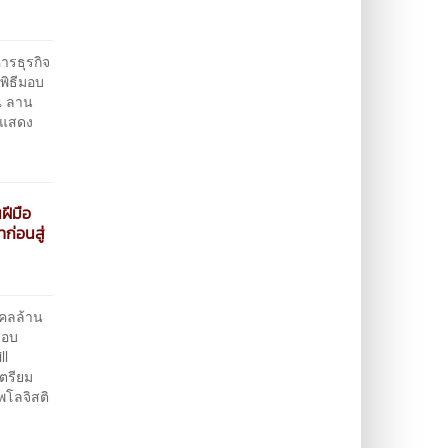
ารธุรกิจ
พิธีมอบ
 ณ ลาน
่อแสดง
ฝีมือ
ก่อนสู่
คลล้าน
สอบ
ll
เตรียม
โลจิสติ