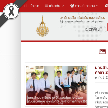
หน้าแรก
เกี่ยวกับ
การบริหารงาน
มทร.ล้า
ศึกษา 
อาทิตย์ 
วันอาท
เชียงราย
ในระดับ
เรียบร้อ
วิศวกรร