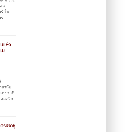
รรณ
ร์ ใน
ตร
นแห่ง
มเม
ิ
ทยาลัย
ห่งชาติ
้ลลอจิก
ตรเชิดชู