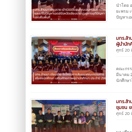
นำโดย อ
ยะพรม เ
ปัญหาเอด
มทร.ล้า
ผู้นำนั
ศุกร์ 20
มหาวิ
คณะกรรม
มีนาคม 
นักศึกษา
มทร.ล้า
ชุมชน ย
ศุกร์ 20
วันพฤห
นา เชียง