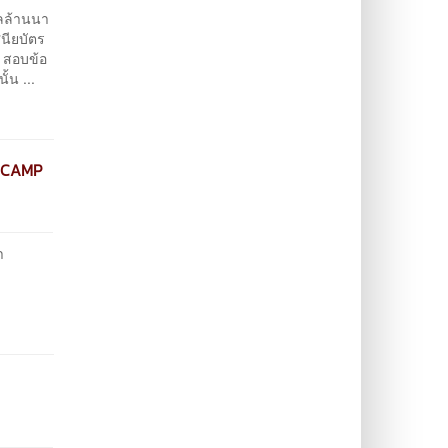
คลล้านนา
ศนียบัตร
3 สอบข้อ
้น ...
R CAMP
า
า