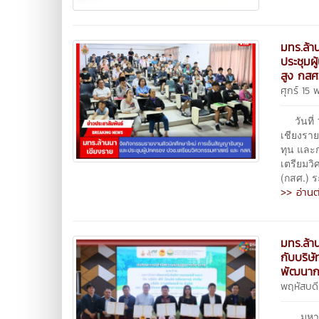
มทร.ล้า
ประชุมผ
สูง กสศ
ศุกร์ 15
วันที่ 
เชียงรา
ทุน และ
เตรียมว
(กสศ.) ร
>> อ่านต
มทร.ล้า
กับบริษั
พัฒนากา
พฤหัสบด
มหาวิทย