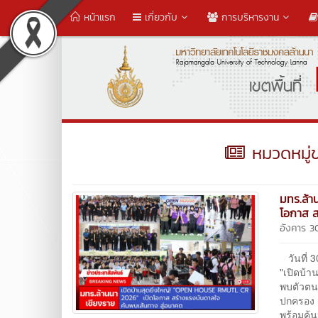
หน้าแรก
เกี่ยวกับ
การบริหารงาน
หมวดหมู่ข่
มทร.ล้า
โอกาส ส
อังคาร 3
วันที่ 
"เปิดบ้
พบตัวตน 
ปกครอง 
พร้อมค้