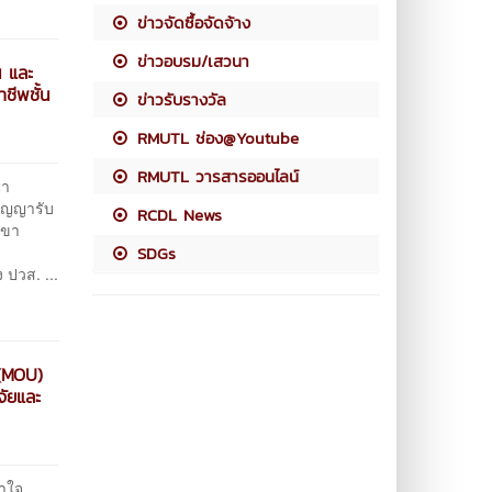
ข่าวจัดซื้อจัดจ้าง
ข่าวอบรม/เสวนา
น และ
ชีพชั้น
ข่าวรับรางวัล
RMUTL ช่อง@Youtube
RMUTL วารสารออนไลน์
นา
สัญญารับ
RCDL News
าขา
SDGs
 ปวส. ...
 (MOU)
จัยและ
าใจ