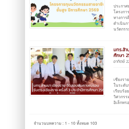
ประกาศมห
โครงการ
ทางการ
ดําเนินก
นวัตกรร
มทร.ล้า
ศึกษา 
อาทิตย์ 
วันอาท
เชียงราย
ในระดับ
เรียบร้อ
วิศวกรร
อิเล็กทร
จำนวนบทความ : 1 - 10 ทั้งหมด 103