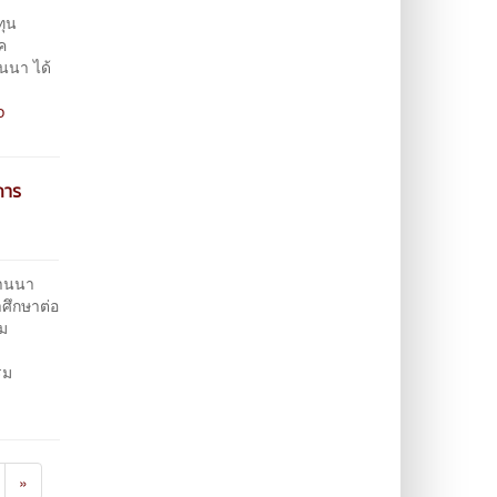
ทุน
ค
นา ได้
อ
การ
านนา
าศึกษาต่อ
าม
รม
»