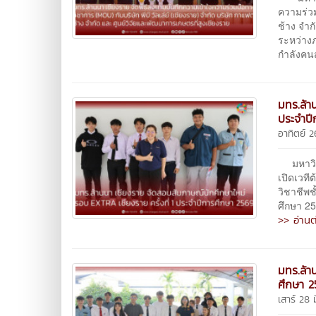
ความร่วม
ช้าง จำก
ระหว่าง
กำลังคน
มทร.ล้า
ประจำปี
อาทิตย์ 
มหาวิทย
เปิดเวที
วิชาชีพช
ศึกษา 25
>> อ่านต
มทร.ล้า
ศึกษา 
เสาร์ 28