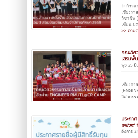
✨ ก้าวแ
เชียงราย
วิชาชีพ
เขียน ปร
>> อ่านต
คณะวิศ
เสริมพื
พุธ 25 ม
คณะวิ
เชียงราย
(ENGINE
วิศวกรร
ประกาศ 
๒๕๖๙ ก
อังคาร 2