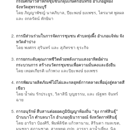
กรณีศึกษาวิสาหกิจชุมชนกลุ่มเกษตรอินทรีย์ อําเภออู่ทอง
จังหวัดสุพรรณบุรี
โดย ภิญญาพัชญ์ นาคภิบาล, ปียะพงษ์ ยงเพชร, ไตรมาศ พูลผล
และ ถกลรัตน์ ทักษิมา
การมีส่วนร่วมในการจัดการชุมชน ตําบลทุ่งผึ้ง อําเภอแจ้ห่ม จัง
หวัดลําปาง
โดย พงศกร สุรินทร์ และ สุภัทรชา ธุระกิจ
การยกระดับคุณภาพชีวิตด้วยพลังงานแสงอาทิตย์ผ่าน
กระบวนการ สร้างนวัตกรชุมชนเพื่อความมั่นคงและยังยืน
โดย เทอดเกียรติ แก้วพวง และปิยะพงษ์ ยงเพชร
การพัฒนาผลิตภัณฑ์ไม้ไผ่และกลยุทธ์การตลาดเพื่อมุ่งสู่ตลาดสี
เขียว
โดย น้ำฝน รักประยูร, วิลาสินี บุญธรรม, และ ณัฐพร จันทร์
ฉาย
การอนุรักษ์ สืบสานต่อยอดภูมิปัญญาท้องถิ่น “ธุง กาฬสินธุ์"
บ้านนาโก ตําบลนาโก อําเภอกุฉินารายณ์ จังหวัดกาฬสินธุ์
โดย อาริยา ป้องศิริ, พิมพ์ลิขิต แก้วหานาม, สิรินดา กมลเขต,
มนชยา สภานุชาต, สายหยุด ภูปุย, อารยา ลาน้ำเที่ยง, นิล