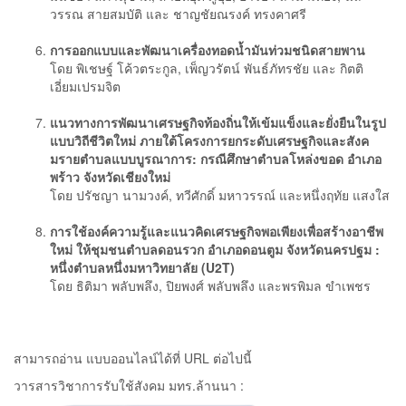
วรรณ สายสมบัติ และ ชาญชัยณรงค์ ทรงคาศรี
การออกแบบและพัฒนาเครื่องทอดน้ำมันท่วมชนิดสายพาน
โดย พิเชษฐ์ โค้วตระกูล, เพ็ญวรัตน์ พันธ์ภัทรชัย และ กิตติ
เอี่ยมเปรมจิต
แนวทางการพัฒนาเศรษฐกิจท้องถิ่นให้เข้มแข็งและยั่งยืนในรูป
แบบวิถีชีวิตใหม่ ภายใต้โครงการยกระดับเศรษฐกิจและสังค
มรายตําบลแบบบูรณาการ: กรณีศึกษาตําบลโหล่งขอด อําเภอ
พร้าว จังหวัดเชียงใหม่
โดย ปรัชญา นามวงค์, ทวีศักดิ์ มหาวรรณ์ และหนึ่งฤทัย แสงใส
การใช้องค์ความรู้และแนวคิดเศรษฐกิจพอเพียงเพื่อสร้างอาชีพ
ใหม่ ให้ชุมชนตําบลดอนรวก อําเภอดอนตูม จังหวัดนครปฐม :
หนึ่งตําบลหนึ่งมหาวิทยาลัย (U2T)
โดย ธิติมา พลับพลึง, ปิยพงศ์ พลับพลึง และพรพิมล ขำเพชร
สามารถอ่าน แบบออนไลน์ได้ที่ URL ต่อไปนี้
วารสารวิชาการรับใช้สังคม มทร.ล้านนา :