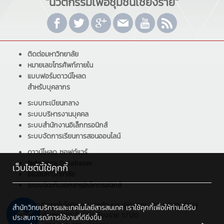
"นวัตกรรมเพื่อชุมชนเชียงราย"
ติดต่อมหาวิทยาลัย
หมายเลขโทรศัพท์ภายใน
แบบฟอร์มดาวน์โหลด
สำหรับบุคลากร
ระบบทะเบียนกลาง
ระบบบริหารงานบุคคล
ระบบสำนักงานอิเล็กทรอนิกส์
ระบบจัดการเรียนการสอนออนไลน์
ดาวน์โหลด ซอฟต์แวร์
Reference Databases
เว็บไซต์นี้ใช้คุกกี้
อีเมลมหาวิทยาลัย
ระบบจัดเก็บเอกสารอิเล็กทรอนิกส์
มหาวิทยาลัยเทคโนโลยีราชมงคลล้านนา เชียงราย : 99 หมู่ 10 ตำบล
สำนักวิทยบริการและเทคโนโลยีสารสนเทศ เราใช้คุกกี้เพื่อให้ท่านได้รับ
ทรายขาว อำเภอพาน จังหวัดเชียงราย 57120
ประสบการณ์การใช้งานที่ดียิ่งขึ้น