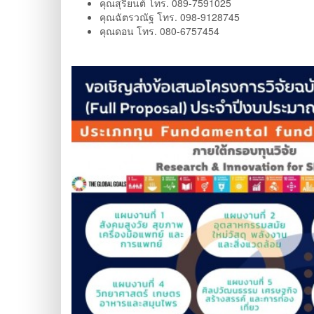
คุณสุริยนต์ โทร. 089-7591025
คุณฉัตรวณัฐ โทร. 098-9128745
คุณดอน โทร. 080-6757454