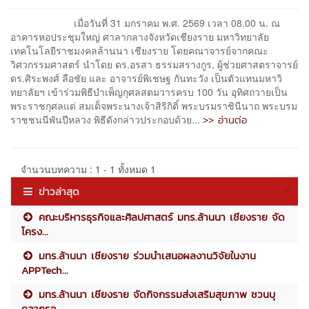
เมื่อวันที่ 31 มกราคม พ.ศ. 2569 เวลา 08.00 น. ณ
อาคารหอประชุมใหญ่ ศาลากลางจังหวัดเชียงราย มหาวิทยาลัย
เทคโนโลยีราชมงคลล้านนา เชียงราย โดยคณาจารย์จากคณะ
วิศวกรรมศาสตร์ นำโดย ดร.อรสา ธรรมสรางกูร, ผู้ช่วยศาสตราจารย์
ดร.ศิระพงศ์ ลือชัย และ อาจารย์พิเชษฐ กันทะวัง เป็นตัวแทนมหาวิ
ทยาลัยฯ เข้าร่วมพิธีบำเพ็ญกุศลสตมวารครบ 100 วัน อุทิศถวายเป็น
พระราชกุศลแด่ สมเด็จพระนางเจ้าสิริกิติ์ พระบรมราชินีนาถ พระบรม
>> อ่านต่อ
ราชชนนีพันปีหลวง พิธีดังกล่าวประกอบด้วย...
จำนวนบทความ : 1 - 1 ทั้งหมด 1
ข่าวล่าสุด
คณะบริหารธุรกิจและศิลปศาสตร์ มทร.ล้านนา เชียงราย จัด
โครง...
มทร.ล้านนา เชียงราย ร่วมนำเสนอผลงานวิจัยในงาน
APPTech...
มทร.ล้านนา เชียงราย จัดกิจกรรมส่งเสริมสุขภาพ ชวนบุ
คลากรอ...