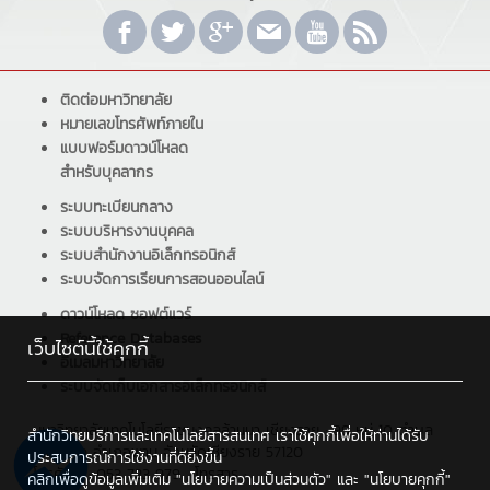
ติดต่อมหาวิทยาลัย
หมายเลขโทรศัพท์ภายใน
แบบฟอร์มดาวน์โหลด
สำหรับบุคลากร
ระบบทะเบียนกลาง
ระบบบริหารงานบุคคล
ระบบสำนักงานอิเล็กทรอนิกส์
ระบบจัดการเรียนการสอนออนไลน์
ดาวน์โหลด ซอฟต์แวร์
Reference Databases
เว็บไซต์นี้ใช้คุกกี้
อีเมลมหาวิทยาลัย
ระบบจัดเก็บเอกสารอิเล็กทรอนิกส์
มหาวิทยาลัยเทคโนโลยีราชมงคลล้านนา เชียงราย : 99 หมู่ 10 ตำบล
สำนักวิทยบริการและเทคโนโลยีสารสนเทศ เราใช้คุกกี้เพื่อให้ท่านได้รับ
ทรายขาว อำเภอพาน จังหวัดเชียงราย 57120
ประสบการณ์การใช้งานที่ดียิ่งขึ้น
โทรศัพท์ : 053 723 979 , โทรสาร :
คลิกเพื่อดูข้อมูลเพิ่มเติม
"นโยบายความเป็นส่วนตัว"
และ
"นโยบายคุกกี้"