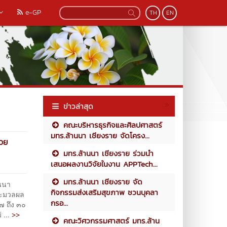
e-GP
TH
EN
ข่าวล่าสุด
คณะบริหารธุรกิจและศิลปศาสตร์
มทร.ล้านนา เชียงราย จัดโครง...
้วย
มทร.ล้านนา เชียงราย ร่วมนำ
เสนอผลงานวิจัยในงาน APPTech...
มทร.ล้านนา เชียงราย จัด
นนา
กิจกรรมส่งเสริมสุขภาพ ชวนบุคลา
ระมวลผล
กรอ...
​ ถึง ๓๐
>>
 ...
คณะวิศวกรรมศาสตร์ มทร.ล้าน