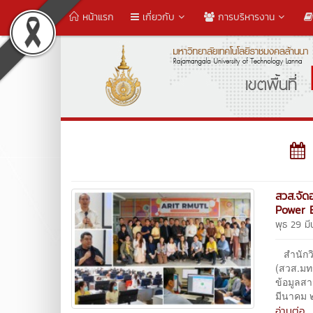
หน้าแรก
เกี่ยวกับ
การบริหารงาน
สวส.จัด
Power 
พุธ 29 ม
สำนักวิ
(สวส.มท
ข้อมูลสา
มีนาคม 
อ่านต่อ