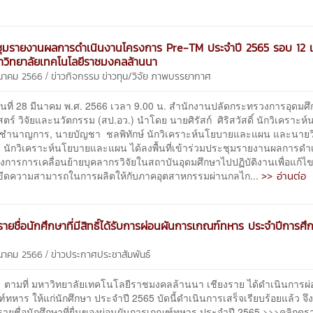
ชุมรายงานผลการดำเนินงานโครงการ Pre-TM ประจำปี 2565 รอบ 12 เ
วิทยาลัยเทคโนโลยีราชมงคลล้านนา
/
ีนาคม 2566
ข่าวกิจกรรม
ข่าวทุน/วิจัย
ภาพบรรยากาศ
นที่ 28 มีนาคม พ.ศ. 2566 เวลา 9.00 น. สำนักงานปลัดกระทรวงการอุดมศ
ตร์ วิจัยและนวัตกรรม (สป.อว.) นำโดย นายศิรัสก์ ศิริสวัสดิ์ นักวิเคราะห
ำนาญการ, นายบัญชา ชลพิทักษ์ นักวิเคราะห์นโยบายและแผน และนายว
 นักวิเคราะห์นโยบายและแผน ได้ลงพื้นที่เข้าร่วมประชุมรายงานผลการดำ
การการเคลื่อนย้ายบุคลากรวิจัยในสถาบันอุดมศึกษาไปปฏิบัติงานเพื่อแก้ไ
>> อ่านต่อ
มขีดความสามารถในการผลิตให้กับภาคอุตสาหกรรมผ่านกลไก...
ายชื่อนักศึกษาที่มีสิทธิ์ได้รับการผ่อนผันการเกณฑ์ทหาร ประจำปีการศึ
/
ีนาคม 2566
ข่าวประกาศประชาสัมพันธ์
 มหาวิทยาลัยเทคโนโลยีราชมงคลล้านนา เชียงราย ได้ดำเนินการผ่
ทหาร ให้แก่นักศึกษา ประจำปี 2565 บัดนี้ดำเนินการเสร็จเรียบร้อยแล้ว จึ
ยชื่อนักศึกษาที่ยื่นของผ่อนผันการเกณฑ์ทหาร ประจำปี 2565 >>>คลิกดูรา