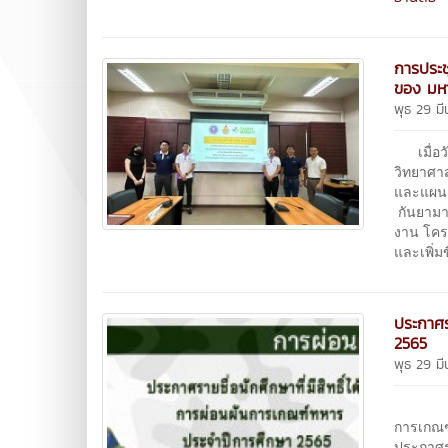
การประ
ของ มหา
พุธ 29 ม
เมื่อวั
วิทยาศาส
และแผนช
กันยามา
งาน โครง
และเพิ่
ประกาศร
2565
พุธ 29 ม
ตามที่
การเกณฑ์
ประกาศรา