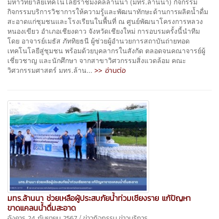
มหาวิทยาลัยเทคโนโลยีราชมงคลล้านนา (มทร.ล้านนา) กิจกรรม
กิจกรรมบริการวิชาการให้ความรู้และพัฒนาทักษะด้านการผลิตน้ำดื่ม
สะอาดแก่ชุมชนและโรงเรียนในพื้นที่ ณ ศูนย์พัฒนาโครงการหลวง
หนองเขียว อำเภอเชียงดาว จังหวัดเชียงใหม่ การอบรมครั้งนี้นำทีม
โดย อาจารย์เมธัส ภัททิยธนี ผู้ช่วยผู้อำนวยการสถาบันถ่ายทอด
เทคโนโลยีสู่ชุมชน พร้อมด้วยบุคลากรในสังกัด ตลอดจนคณาจารย์ผู้
เชี่ยวชาญ และนักศึกษา จากสาขาวิศวกรรมสิ่งแวดล้อม คณะ
>> อ่านต่อ
วิศวกรรมศาสตร์ มทร.ล้าน...
มทร.ล้านนา ช่วยเหลือผู้ประสบภัยน้ำท่วมเชียงราย แก้ปัญหา
ขาดแคลนน้ำดื่มสะอาด
/
อังคาร 24 กันยายน 2567
ข่าวกิจกรรม
ข่าวบริการ