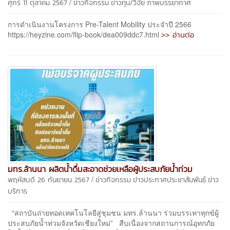
/
ศุกร์ 11 ตุลาคม 2567
ข่าวกิจกรรม
ข่าวทุน/วิจัย
ภาพบรรยากาศ
การดำเนินงานโครงการ Pre-Talent Mobility ประจำปี 2566
>> อ่านต่อ
https://heyzine.com/flip-book/dea009ddc7.html
มทร.ล้านนา ผลิตน้ำดื่มสะอาดช่วยเหลือผู้ประสบภัยน้ำท่วม
/
พฤหัสบดี 26 กันยายน 2567
ข่าวกิจกรรม
ข่าวประกาศประชาสัมพันธ์
ข่าว
บริการ
“สถาบันถ่ายทอดเทคโนโลยีสู่ชุมชน มทร.ล้านนา ร่วมบรรเทาทุกข์ผู้
ประสบภัยน้ำท่วมจังหวัดเชียงใหม่” สืบเนื่องจากสถานการณ์อุทกภัย