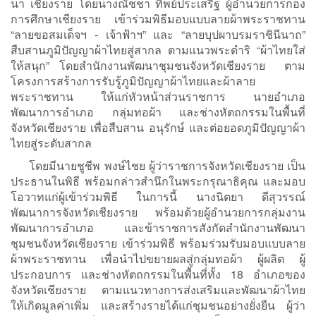
นา เชียงราย โดยนางณัชชา ทิพย์ประเสริฐ ผู้อำนวยการกอง
การศึกษาเชียงราย เข้าร่วมพิธีมอบแบบลายผ้าพระราชทาน
“ลายขอสมเด็จฯ - เจ้าฟ้าฯ” และ “ลายบุปผาบรมราชินีนาถ”
สืบสานภูมิปัญญาผ้าไทยสู่สากล ตามแนวพระดำริ “ผ้าไทยใส่
ให้สนุก” โดยสำนักงานพัฒนาชุมชนจังหวัดเชียงราย ตาม
โครงการสร้างการรับรู้ภูมิปัญญาผ้าไทยและผ้าลาย
พระราชทาน ให้แก่หัวหน้าส่วนราชการ นายอำเภอ
พัฒนาการอำเภอ กลุ่มทอผ้า และช่างหัตถกรรมในพื้นที่
จังหวัดเชียงราย เพื่อสืบสาน อนุรักษ์ และต่อยอดภูมิปัญญาผ้า
ไทยสู่ระดับสากล
โดยมีนายชูชีพ พงษ์ไชย ผู้ว่าราชการจังหวัดเชียงราย เป็น
ประธานในพิธี พร้อมกล่าวสำนึกในพระกรุณาธิคุณ และมอบ
โอวาทแก่ผู้เข้าร่วมพิธี ในการนี้ นางนิตยา ดีสุวรรณ์
พัฒนาการจังหวัดเชียงราย พร้อมด้วยผู้อำนวยการกลุ่มงาน
พัฒนาการอำเภอ และข้าราชการสังกัดสำนักงานพัฒนา
ชุมชนจังหวัดเชียงราย เข้าร่วมพิธี พร้อมร่วมรับมอบแบบลาย
ผ้าพระราชทาน เพื่อนำไปขยายผลสู่กลุ่มทอผ้า ผู้ผลิต ผู้
ประกอบการ และช่างหัตถกรรมในพื้นที่ทั้ง 18 อำเภอของ
จังหวัดเชียงราย ตามแนวทางการส่งเสริมและพัฒนาผ้าไทย
ให้เกิดมูลค่าเพิ่ม และสร้างรายได้แก่ชุมชนอย่างยั่งยืน ผู้ว่า