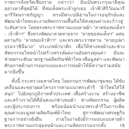
ราชการจังหวัดเชียงราย กล่าวว่า นับเป็นพระกรุณาธิคุณ
อย่างหาที่สุดมิได้ ที่สมเด็จพระเจ้าลูกเธอ เจ้าฟ้าสิริวัณณวรี
นารีรัตนราชกัญญา ทรงมีพระปณิธานในการอนุรักษ์และ
พัฒนาผ้าไทยและงานหัตถกรรมพื้นถิ่นให้คงคุณค่าและก้าวสู่
ระดับสากล โดยทรงพระราชทานแบบลายผ้า “ลายขอสมเด็จฯ
- เจ้าฟ้าฯ” ซึ่งทรงพัฒนาลวดลายจาก “ลายขอสมเด็จฯ” ผสม
ผสานกับ “ลายขอเจ้าฟ้าฯ” และทรงพระราชทาน “ลายบุปผา
บรมราชินีนาถ” ประเภทผ้าบาติก เพื่อให้ช่างทอผ้าและช่าง
หัตถกรรมไทยนำไปสร้างสรรค์ผลงานอันทรงคุณค่า อันจะ
ช่วยยกระดับมาตรฐานผลิตภัณฑ์ผ้าไทย เพิ่มมูลค่า และพัฒนา
ศักยภาพด้านการออกแบบและการทอผ้าให้มีความร่วมสมัย
มากยิ่งขึ้น
ทั้งนี้ กระทรวงมหาดไทย โดยกรมการพัฒนาชุมชน ได้ขับ
เคลื่อนและขยายผลโครงการตามแนวพระดำริ “ผ้าไทยใส่ให้
สนุก” ไปยังทุกภูมิภาคทั่วประเทศ เพื่อสร้างงาน สร้างอาชีพ
และสร้างรายได้ที่มั่นคงแก่ช่างทอผ้า ช่างหัตถกรรม ผู้ผลิต
และผู้ประกอบการ พร้อมน้อมนำแนวพระดำริในการเพิ่ม
คุณค่าและมูลค่าผลิตภัณฑ์ผ้าไทย สู่การพัฒนาเศรษฐกิจ
ฐานรากอย่างยั่งยืน ภายในงานยังมีการมอบแบบลายผ้า
พระราชทานแก่กลุ่มทอผ้าและงานหัตถกรรมจากทั้ง 18