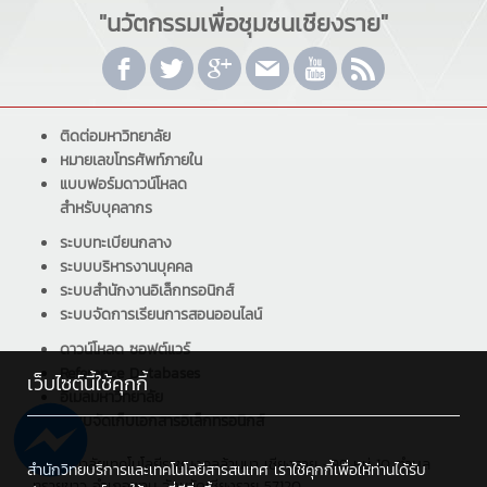
"นวัตกรรมเพื่อชุมชนเชียงราย"
ติดต่อมหาวิทยาลัย
หมายเลขโทรศัพท์ภายใน
แบบฟอร์มดาวน์โหลด
สำหรับบุคลากร
ระบบทะเบียนกลาง
ระบบบริหารงานบุคคล
ระบบสำนักงานอิเล็กทรอนิกส์
ระบบจัดการเรียนการสอนออนไลน์
ดาวน์โหลด ซอฟต์แวร์
Reference Databases
เว็บไซต์นี้ใช้คุกกี้
อีเมลมหาวิทยาลัย
ระบบจัดเก็บเอกสารอิเล็กทรอนิกส์
มหาวิทยาลัยเทคโนโลยีราชมงคลล้านนา เชียงราย : 99 หมู่ 10 ตำบล
สำนักวิทยบริการและเทคโนโลยีสารสนเทศ เราใช้คุกกี้เพื่อให้ท่านได้รับ
ทรายขาว อำเภอพาน จังหวัดเชียงราย 57120