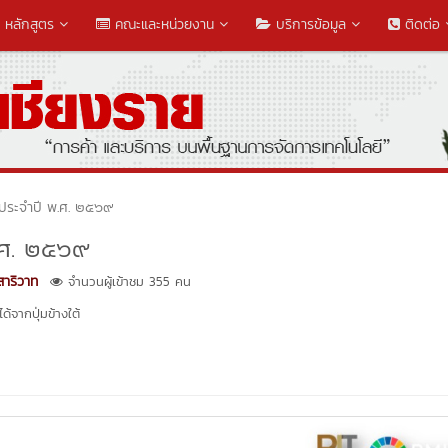
หลักสูตร
คณะและหน่วยงาน
บริการข้อมูล
ติดต่อ
ประจําปี พ.ศ. ๒๕๖๙
พ.ศ. ๒๕๖๙
สาริวาท
จำนวนผู้เข้าชม 355 คน
้จากปุ่มข้างใต้