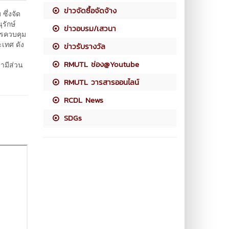
ข่าวจัดซื้อจัดจ้าง
ึ่งจัด
รักษ์
ข่าวอบรม/เสวนา
ารควบคุม
เทศ ดัง
ข่าวรับรางวัล
RMUTL ช่อง@Youtube
มีส่วน
RMUTL วารสารออนไลน์
RCDL News
SDGs