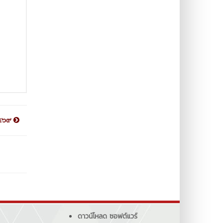
 ๒๕๖๙
ดาวน์โหลด ซอฟต์แวร์