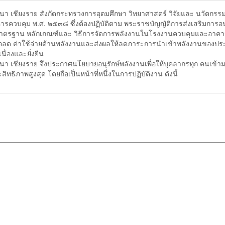
สังกัดกระทรวงการอุดมศึกษา วิทยาศาสตร์ วิจัยและ นวัตกรรม ซ
วบคุม พ.ศ. ๒๕๓๘ ซึ่งต้องปฏิบัติตาม พระราชบัญญัติการส่งเสริมการอนุ
ดมาตรฐาน หลักเกณฑ์และ วิธีการจัดการพลังงานในโรงงานควบคุมและอาค
่อลด ค่าใช้จ่ายด้านพลังงานและส่งผลให้ลดภาระการนําเข้าพลังงานของประ
นื่องและยั่งยืน
จึงประกาศนโยบายอนุรักษ์พลังงานเพื่อให้บุคลากรทุก คนเข้ามา
ธิภาพสูงสุด โดยถือเป็นหน้าที่หนึ่งในการปฏิบัติงาน ดังนี้