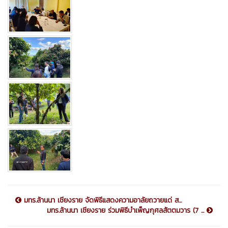
มทร.ล้านนา เชียงราย จัดพิธีแสดงความอาลัยถวายแด่ ส...
มทร.ล้านนา เชียงราย ร่วมพิธีบำเพ็ญกุศลสัตตมวาร (7 ...