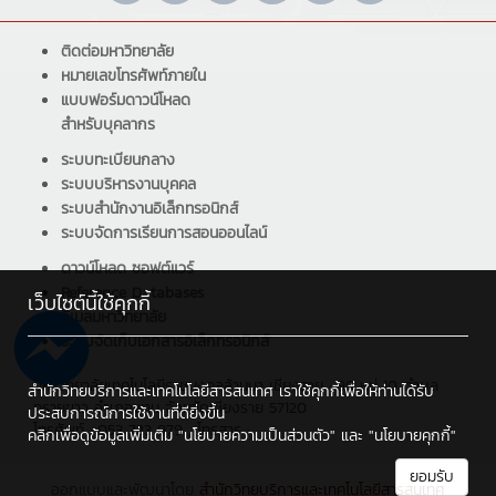
ติดต่อมหาวิทยาลัย
หมายเลขโทรศัพท์ภายใน
แบบฟอร์มดาวน์โหลด
สำหรับบุคลากร
ระบบทะเบียนกลาง
ระบบบริหารงานบุคคล
ระบบสำนักงานอิเล็กทรอนิกส์
ระบบจัดการเรียนการสอนออนไลน์
ดาวน์โหลด ซอฟต์แวร์
Reference Databases
เว็บไซต์นี้ใช้คุกกี้
อีเมลมหาวิทยาลัย
ระบบจัดเก็บเอกสารอิเล็กทรอนิกส์
มหาวิทยาลัยเทคโนโลยีราชมงคลล้านนา เชียงราย : 99 หมู่ 10 ตำบล
สำนักวิทยบริการและเทคโนโลยีสารสนเทศ เราใช้คุกกี้เพื่อให้ท่านได้รับ
ทรายขาว อำเภอพาน จังหวัดเชียงราย 57120
ประสบการณ์การใช้งานที่ดียิ่งขึ้น
โทรศัพท์ : 053 723 979 , โทรสาร :
คลิกเพื่อดูข้อมูลเพิ่มเติม
"นโยบายความเป็นส่วนตัว"
และ
"นโยบายคุกกี้"
ยอมรับ
ออกแบบและพัฒนาโดย
สำนักวิทยบริการและเทคโนโลยีสารสนเทศ