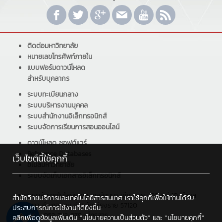
ติดต่อมหาวิทยาลัย
หมายเลขโทรศัพท์ภายใน
แบบฟอร์มดาวน์โหลด
สำหรับบุคลากร
ระบบทะเบียนกลาง
ระบบบริหารงานบุคคล
ระบบสำนักงานอิเล็กทรอนิกส์
ระบบจัดการเรียนการสอนออนไลน์
ดาวน์โหลด ซอฟต์แวร์
Reference Databases
เว็บไซต์นี้ใช้คุกกี้
อีเมลมหาวิทยาลัย
ระบบจัดเก็บเอกสารอิเล็กทรอนิกส์
มหาวิทยาลัยเทคโนโลยีราชมงคลล้านนา เชียงราย : 99 หมู่ 10 ตำบล
สำนักวิทยบริการและเทคโนโลยีสารสนเทศ เราใช้คุกกี้เพื่อให้ท่านได้รับ
ทรายขาว อำเภอพาน จังหวัดเชียงราย 57120
ประสบการณ์การใช้งานที่ดียิ่งขึ้น
โทรศัพท์ : 053 723 979 , โทรสาร :
คลิกเพื่อดูข้อมูลเพิ่มเติม
"นโยบายความเป็นส่วนตัว"
และ
"นโยบายคุกกี้"