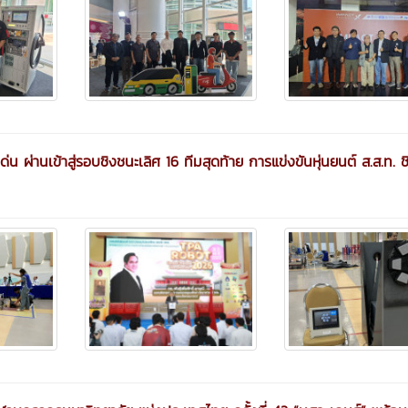
ผ่านเข้าสู่รอบชิงชนะเลิศ 16 ทีมสุดท้าย การแข่งขันหุ่นยนต์ ส.ส.ท. ช