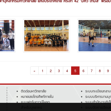
ฬาบุคลากรมหาวิทยาลัย แห่งประเทศไทย ครั้งที่ 42 “มศว เกมส์” พร้อม
«
1
2
3
4
5
6
7
8
9
ติดต่อมหาวิทยาลัย
ระบบทะเบียนกลาง
หมายเลขโทรศัพท์ภายใน
ระบบบริหารงานบุ
แบบฟอร์มดาวน์โหลด
ระบบสำนักงานอิเล
สำหรับบุคลากร
ระบบจัดการเรียน