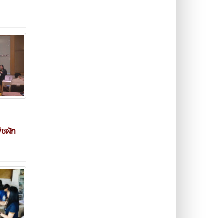
ืชผัก