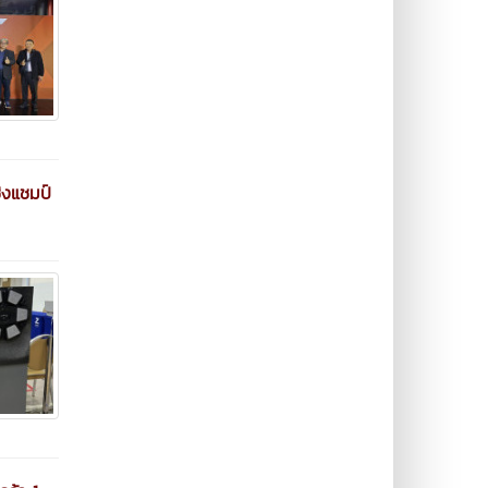
ิงแชมป์