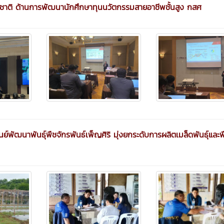
ชาติ ด้านการพัฒนานักศึกษาทุนนวัตกรรมสายอาชีพชั้นสูง กสศ
ัฒนาพันธุ์พืชจักรพันธ์เพ็ญศิริ มุ่งยกระดับการผลิตเมล็ดพันธุ์และพ