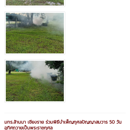
มทร.ล้านนา เชียงราย ร่วมพิธีบำเพ็ญกุศลปัญญาสมวาร 50 วัน
อุทิศถวายเป็นพระราชกุศล