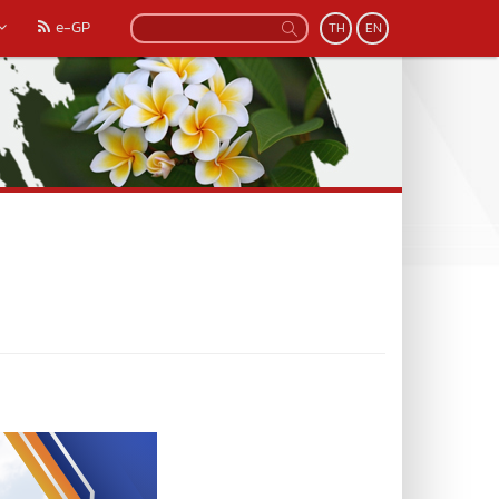
e-GP
TH
EN