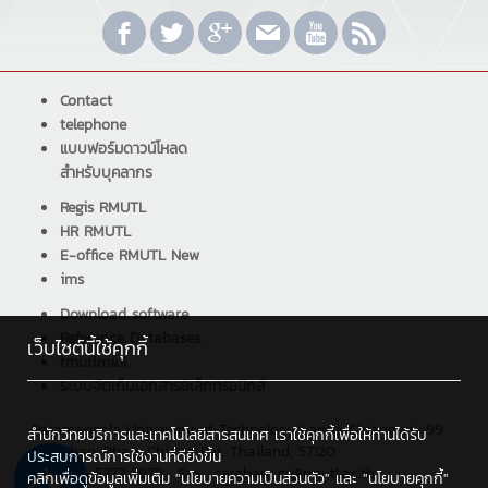
Contact
telephone
แบบฟอร์มดาวน์โหลด
สำหรับบุคลากร
Regis RMUTL
HR RMUTL
E-office RMUTL New
ims
Download software
Reference Databases
เว็บไซต์นี้ใช้คุกกี้
rmutlmail
ระบบจัดเก็บเอกสารอิเล็กทรอนิกส์
Rajamangala University of Technology Lanna Chiangrai : 99
สำนักวิทยบริการและเทคโนโลยีสารสนเทศ เราใช้คุกกี้เพื่อให้ท่านได้รับ
Sai Khao, Phan, Chiang Rai, Thailand, 57120
ประสบการณ์การใช้งานที่ดียิ่งขึ้น
Tel : +66 5372 3979 , Fax : saraban_cr@rmutl.ac.th
คลิกเพื่อดูข้อมูลเพิ่มเติม
"นโยบายความเป็นส่วนตัว"
และ
"นโยบายคุกกี้"