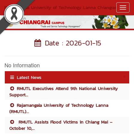
Rajamangala University of Technology Lanna Chiangrai
Toggl
Navig
Date : 2026-01-15
No Information
Latest News
RMUTL Executives Attend 9th National University
Support...
Rajamangala University of Technology Lanna
(RMUTL)...
RMUTL Assists Flood Victims in Chiang Mai –
October 10,...