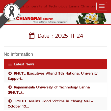
Rajamangala University of Technology Lanna Chiangrai
Toggl
Navig
Date : 2025-11-24
No Information
Latest News
RMUTL Executives Attend 9th National University
Support...
Rajamangala University of Technology Lanna
(RMUTL)...
RMUTL Assists Flood Victims in Chiang Mai –
October 10,...