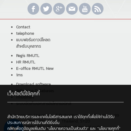
Contact
telephone
แบบฟอร์มดาวน์โหลด
สำหรับบุคลากร
Regis RMUTL
HR RMUTL
E-office RMUTL New
ims
Download software
Reference Databases
เว็บไซต์นี้ใช้คุกกี้
rmutlmail
ระบบจัดเก็บเอกสารอิเล็กทรอนิกส์
Rajamangala University of Technology Lanna Chiangrai : 99
สำนักวิทยบริการและเทคโนโลยีสารสนเทศ เราใช้คุกกี้เพื่อให้ท่านได้รับ
Sai Khao, Phan, Chiang Rai, Thailand, 57120
ประสบการณ์การใช้งานที่ดียิ่งขึ้น
Tel : +66 5372 3979 , Fax : saraban_cr@rmutl.ac.th
คลิกเพื่อดูข้อมูลเพิ่มเติม
"นโยบายความเป็นส่วนตัว"
และ
"นโยบายคุกกี้"