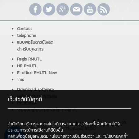
Contact
telephone
แบบฟอร์มดาวน์โหลด
สำหรับบุคลากร
Regis RMUTL
HR RMUTL
E-office RMUTL New
ims
Download software
Reference Databases
เว็บไซต์นี้ใช้คุกกี้
rmutlmail
ระบบจัดเก็บเอกสารอิเล็กทรอนิกส์
Rajamangala University of Technology Lanna Chiangrai : 99
สำนักวิทยบริการและเทคโนโลยีสารสนเทศ เราใช้คุกกี้เพื่อให้ท่านได้รับ
Sai Khao, Phan, Chiang Rai, Thailand, 57120
ประสบการณ์การใช้งานที่ดียิ่งขึ้น
Tel : +66 5372 3979 , Fax : saraban_cr@rmutl.ac.th
คลิกเพื่อดูข้อมูลเพิ่มเติม
"นโยบายความเป็นส่วนตัว"
และ
"นโยบายคุกกี้"