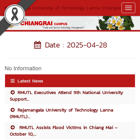
Rajamangala University of Technology Lanna Chiangrai
Toggl
Navig
Date : 2025-04-28
No Information
Latest News
RMUTL Executives Attend 9th National University
Support...
Rajamangala University of Technology Lanna
(RMUTL)...
RMUTL Assists Flood Victims in Chiang Mai –
October 10,...