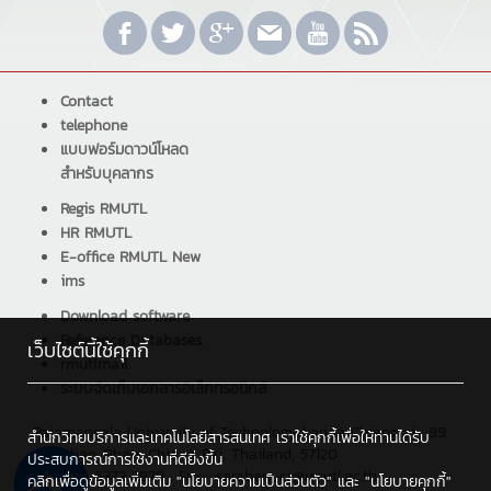
Contact
telephone
แบบฟอร์มดาวน์โหลด
สำหรับบุคลากร
Regis RMUTL
HR RMUTL
E-office RMUTL New
ims
Download software
Reference Databases
เว็บไซต์นี้ใช้คุกกี้
rmutlmail
ระบบจัดเก็บเอกสารอิเล็กทรอนิกส์
Rajamangala University of Technology Lanna Chiangrai : 99
สำนักวิทยบริการและเทคโนโลยีสารสนเทศ เราใช้คุกกี้เพื่อให้ท่านได้รับ
Sai Khao, Phan, Chiang Rai, Thailand, 57120
ประสบการณ์การใช้งานที่ดียิ่งขึ้น
Tel : +66 5372 3979 , Fax : saraban_cr@rmutl.ac.th
คลิกเพื่อดูข้อมูลเพิ่มเติม
"นโยบายความเป็นส่วนตัว"
และ
"นโยบายคุกกี้"