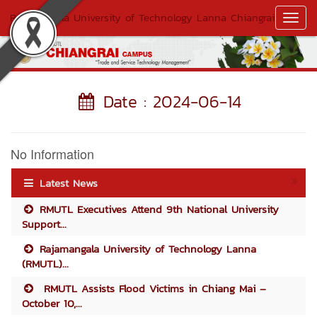
Rajamangala University of Technology Lanna Chiangrai
Toggl
Navig
Date : 2024-06-14
No Information
Latest News
RMUTL Executives Attend 9th National University
Support...
Rajamangala University of Technology Lanna
(RMUTL)...
RMUTL Assists Flood Victims in Chiang Mai –
October 10,...