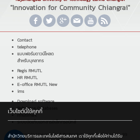
"Innovation for Community Chiangrai"
Contact
telephone
แบบฟอร์มดาวน์โหลด
สำหรับบุคลากร
Regis RMUTL
HR RMUTL
E-office RMUTL New
ims
Download software
Reference Databases
เว็บไซต์นี้ใช้คุกกี้
rmutlmail
ระบบจัดเก็บเอกสารอิเล็กทรอนิกส์
Rajamangala University of Technology Lanna Chiangrai : 99
สำนักวิทยบริการและเทคโนโลยีสารสนเทศ เราใช้คุกกี้เพื่อให้ท่านได้รับ