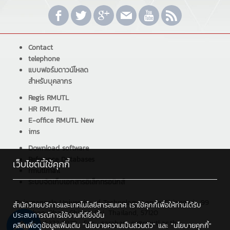
Contact
telephone
แบบฟอร์มดาวน์โหลด
สำหรับบุคลากร
Regis RMUTL
HR RMUTL
E-office RMUTL New
ims
Download software
Reference Databases
เว็บไซต์นี้ใช้คุกกี้
rmutlmail
ระบบจัดเก็บเอกสารอิเล็กทรอนิกส์
Rajamangala University of Technology Lanna Chiangrai : 99
สำนักวิทยบริการและเทคโนโลยีสารสนเทศ เราใช้คุกกี้เพื่อให้ท่านได้รับ
Sai Khao, Phan, Chiang Rai, Thailand, 57120
ประสบการณ์การใช้งานที่ดียิ่งขึ้น
Tel : +66 5372 3979 , Fax : saraban_cr@rmutl.ac.th
คลิกเพื่อดูข้อมูลเพิ่มเติม
"นโยบายความเป็นส่วนตัว"
และ
"นโยบายคุกกี้"