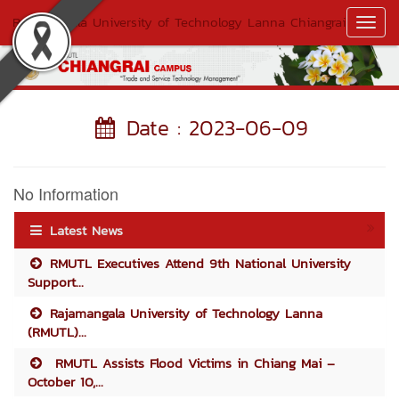
Rajamangala University of Technology Lanna Chiangrai
Toggl
Navig
Date : 2023-06-09
No Information
Latest News
RMUTL Executives Attend 9th National University
Support...
Rajamangala University of Technology Lanna
(RMUTL)...
RMUTL Assists Flood Victims in Chiang Mai –
October 10,...