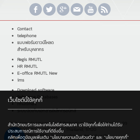
Contact
telephone
แบบฟอร์มดาวน์โหลด
สำหรับบุคลากร
Regis RMUTL
HR RMUTL
E-office RMUTL New
ims
Download software
Reference Databases
เว็บไซต์นี้ใช้คุกกี้
rmutlmail
ระบบจัดเก็บเอกสารอิเล็กทรอนิกส์
Rajamangala University of Technology Lanna Chiangrai : 99
สำนักวิทยบริการและเทคโนโลยีสารสนเทศ เราใช้คุกกี้เพื่อให้ท่านได้รับ
Sai Khao, Phan, Chiang Rai, Thailand, 57120
ประสบการณ์การใช้งานที่ดียิ่งขึ้น
Tel : +66 5372 3979 , Fax : saraban_cr@rmutl.ac.th
คลิกเพื่อดูข้อมูลเพิ่มเติม
"นโยบายความเป็นส่วนตัว"
และ
"นโยบายคุกกี้"