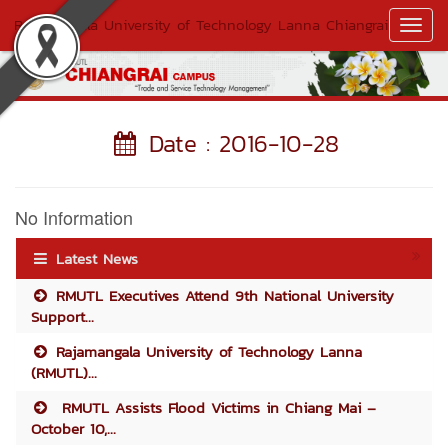
Rajamangala University of Technology Lanna Chiangrai
Toggl
Navig
Date : 2016-10-28
No Information
Latest News
RMUTL Executives Attend 9th National University
Support...
Rajamangala University of Technology Lanna
(RMUTL)...
RMUTL Assists Flood Victims in Chiang Mai –
October 10,...