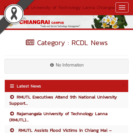
Rajamangala University of Technology Lanna Chiangrai
Toggl
Navig
Category : RCDL News
No Information
Latest News
RMUTL Executives Attend 9th National University
Support...
Rajamangala University of Technology Lanna
(RMUTL)...
RMUTL Assists Flood Victims in Chiang Mai –