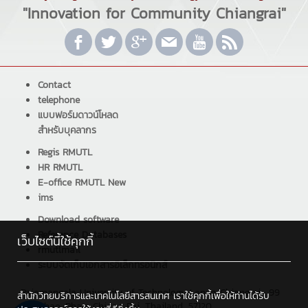
"Innovation for Community Chiangrai"
Contact
telephone
แบบฟอร์มดาวน์โหลด
สำหรับบุคลากร
Regis RMUTL
HR RMUTL
E-office RMUTL New
ims
Download software
Reference Databases
เว็บไซต์นี้ใช้คุกกี้
rmutlmail
ระบบจัดเก็บเอกสารอิเล็กทรอนิกส์
Rajamangala University of Technology Lanna Chiangrai : 99
สำนักวิทยบริการและเทคโนโลยีสารสนเทศ เราใช้คุกกี้เพื่อให้ท่านได้รับ
Sai Khao, Phan, Chiang Rai, Thailand, 57120