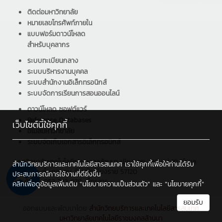
ติดต่อมหาวิทยาลัย
หมายเลขโทรศัพท์ภายใน
แบบฟอร์มดาวน์โหลด
สำหรับบุคลากร
ระบบทะเบียนกลาง
ระบบบริหารงานบุคคล
ระบบสำนักงานอิเล็กทรอนิกส์
ระบบจัดการเรียนการสอนออนไลน์
ดาวน์โหลด ซอฟต์แวร์
Reference Databases
เว็บไซต์นี้ใช้คุกกี้
อีเมลมหาวิทยาลัย
ระบบจัดเก็บเอกสารอิเล็กทรอนิกส์
มหาวิทยาลัยเทคโนโลยีราชมงคลล้านนา เชียงราย : 99 หมู่ 10 ตำบล
สำนักวิทยบริการและเทคโนโลยีสารสนเทศ เราใช้คุกกี้เพื่อให้ท่านได้รับ
ทรายขาว อำเภอพาน จังหวัดเชียงราย 57120
ประสบการณ์การใช้งานที่ดียิ่งขึ้น
โทรศัพท์ : 053 723 979 , โทรสาร :
คลิกเพื่อดูข้อมูลเพิ่มเติม
"นโยบายความเป็นส่วนตัว"
และ
"นโยบายคุกกี้"
ยอมรับ
ออกแบบและพัฒนาโดย
สำนักวิทยบริการและเทคโนโลยีสารสนเทศ
มหาวิทยาลัยเทคโนโลยีราชมงคลล้านนา