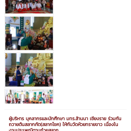
ผู้บริหาร บุคลากรและนักศึกษา มทร.ล้านนา เชียงราย ร่วมกัน
ถวายต้นสลากภัต(สลากโชค) ให้กับวัดห้วยทรายขาว เนื่องใน
งานประเพณีตานก๋วยสลาก