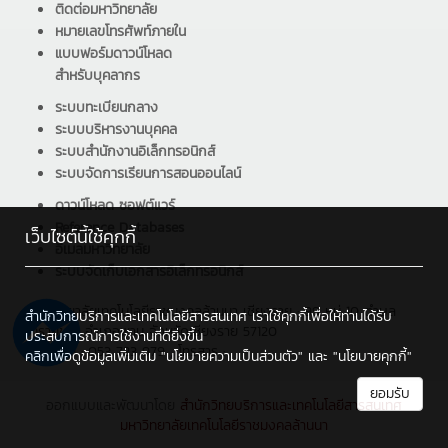
ติดต่อมหาวิทยาลัย
หมายเลขโทรศัพท์ภายใน
แบบฟอร์มดาวน์โหลด
สำหรับบุคลากร
ระบบทะเบียนกลาง
ระบบบริหารงานบุคคล
ระบบสำนักงานอิเล็กทรอนิกส์
ระบบจัดการเรียนการสอนออนไลน์
ดาวน์โหลด ซอฟต์แวร์
Reference Databases
เว็บไซต์นี้ใช้คุกกี้
อีเมลมหาวิทยาลัย
ระบบจัดเก็บเอกสารอิเล็กทรอนิกส์
มหาวิทยาลัยเทคโนโลยีราชมงคลล้านนา เชียงราย : 99 หมู่ 10 ตำบล
สำนักวิทยบริการและเทคโนโลยีสารสนเทศ เราใช้คุกกี้เพื่อให้ท่านได้รับ
ทรายขาว อำเภอพาน จังหวัดเชียงราย 57120
ประสบการณ์การใช้งานที่ดียิ่งขึ้น
โทรศัพท์ : 053 723 979 , โทรสาร :
คลิกเพื่อดูข้อมูลเพิ่มเติม
"นโยบายความเป็นส่วนตัว"
และ
"นโยบายคุกกี้"
ยอมรับ
ออกแบบและพัฒนาโดย
สำนักวิทยบริการและเทคโนโลยีสารสนเทศ
มหาวิทยาลัยเทคโนโลยีราชมงคลล้านนา