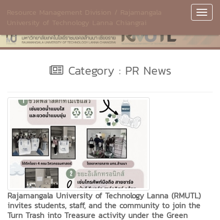
Resource Management Division / Rajamangala
Toggl
University of Technology Lanna Chiangrai
Navig
Category : PR News
Rajamangala University of Technology Lanna (RMUTL)
invites students, staff, and the community to join the
Turn Trash into Treasure activity under the Green