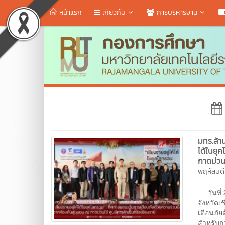
หน้าแรก
เกี่ยวกับ
การบริหารงาน
มทร.ล้า
ได้ในยุ
กาดม่วนใ
พฤหัสบดี
วันที่ 
จังหวัดเ
เตือนภัย
สำหรับกา