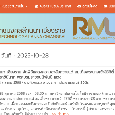
หน่วยงานภายใน
คู่มือ/ระเบียบ/ประกาศ
ดาวน์โหลด
บริก
วันที่ : 2025-10-28
นนา เชียงราย จัดพิธีแสดงความอาลัยถวายแด่ สมเด็จพระนางเจ้าสิริกิติ์
ราชินีนาถ พระบรมราชชนนีพันปีหลวง
/
8 ตุลาคม 2568
ข่าวกิจกรรม
ข่าวประกาศประชาสัมพันธ์
SDGs
28 ตุลาคม 2568 เวลา 08.30 น. มหาวิทยาลัยเทคโนโลยีราชมงคลล้านนา 
แสดงความอาลัยถวายแด่ สมเด็จพระนางเจ้าสิริกิติ์ พระบรมราชินีนาถ พระบ
ปีหลวง เพื่อแสดงออกถึงความจงรักภักดีและน้อมรำลึกในพระมหากรุณาธิคุ
ได้ ณ ห้องประชุมใหญ่ อาคารสำนักงานบริหาร ในการนี้ ผู้ช่วยศาสตราจารย
>> อ่านต่อ
ร รัตนเจริญชัย ผู้อำนวยการสำ...