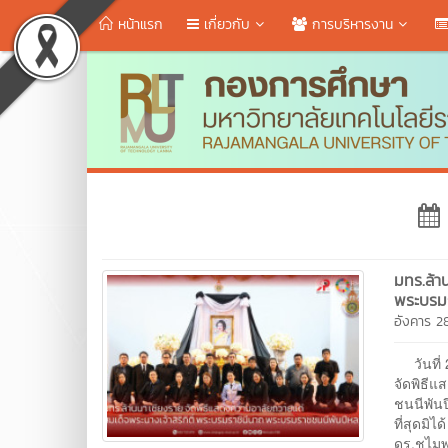
หน้าแรก
เกี่ยวกับ
การบริหารงาน
มทร.ล้า
พระบรม
อังคาร 2
วันที่ 
จัดพิธี
ชนนีพัน
ที่สุดมิ
ดร.ชไมพ