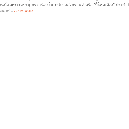
นต์แด่พระเถรานุเถระ เนื่องในเทศกาลสงกรานต์ หรือ "ปี๋ใหม่เมือง" ประจำ
>> อ่านต่อ
หน้าส...