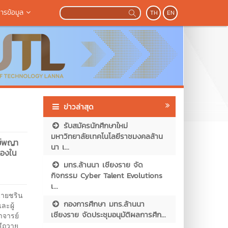
ารข้อมูล
TH
EN
ข่าวล่าสุด
รับสมัครนักศึกษาใหม่
มหาวิทยาลัยเทคโนโลยีราชมงคลล้าน
ีย์พญา
นา เ...
ื่องใน
มทร.ล้านนา เชียงราย จัด
กิจกรรม Cyber Talent Evolutions
เ...
นายชริน
กองการศึกษา มทร.ล้านนา
ละผู้
เชียงราย จัดประชุมอนุมัติผลการศึก...
าจารย์
ธีถวาย