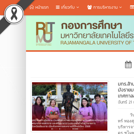
หน้าแรก
เกี่ยวกับ
การบริหารงาน
มทร.ล้า
มังรายมห
เทศกาลส
จันทร์ 2
วันที่ 
ทร์ ทองส
บริหารจ
ดร.ชไมพ