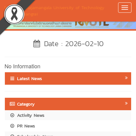
Education Rajamangala University of Technology
Toggl
Lanna Chiangrai
Navig
Date : 2026-02-10
No Information
Latest News
Category
Activity News
PR News