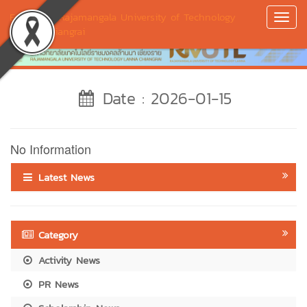
Education Rajamangala University of Technology
Toggl
Lanna Chiangrai
Navig
Date : 2026-01-15
No Information
Latest News
Category
Activity News
PR News