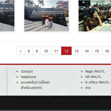
«
8
9
10
11
12
13
14
15
16
Contact
Regis RMUTL
telephone
HR RMUTL
แบบฟอร์มดาวน์โหลด
E-office RMUTL
สำหรับบุคลากร
ims
Rajamangala University of Technology Lanna Chiangrai : 99 S
Tel : +66 5372 3979 , Fax : saraban_cr@rmutl.ac.th