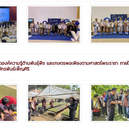
ทอดองค์ความรู้ด้านพันธุ์พืช และเกษตรพอเพียงตามศาสตร์พระราชา ภายใ
กรพันธ์เพ็ญศิริ