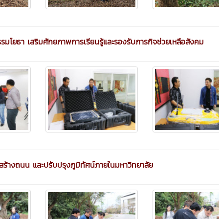
รรมโยธา เสริมศักยภาพการเรียนรู้และรองรับภารกิจช่วยเหลือสังคม
อสร้างถนน และปรับปรุงภูมิทัศน์ภายในมหาวิทยาลัย