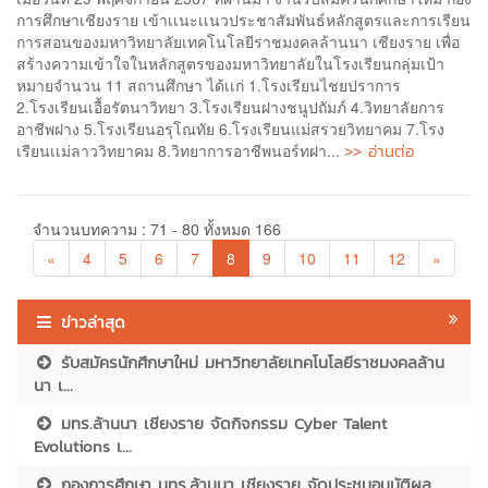
การศึกษาเชียงราย เข้าเเนะเเนวประชาสัมพันธ์หลักสูตรและการเรียน
การสอนของมหาวิทยาลัยเทคโนโลยีราชมงคลล้านนา เชียงราย เพื่อ
สร้างความเข้าใจในหลักสูตรของมหาวิทยาลัยในโรงเรียนกลุ่มเป้า
หมายจำนวน 11 สถานศึกษา ได้เเก่ 1.โรงเรียนไชยปราการ
2.โรงเรียนเอื้อรัตนาวิทยา 3.โรงเรียนฝางชนูปถัมภ์ 4.วิทยาลัยการ
อาชีพฝาง 5.โรงเรียนอรุโณทัย 6.โรงเรียนแม่สรวยวิทยาคม 7.โรง
>> อ่านต่อ
เรียนเเม่ลาววิทยาคม 8.วิทยาการอาชีพนอร์ทฝา...
จำนวนบทความ : 71 - 80 ทั้งหมด 166
«
4
5
6
7
8
9
10
11
12
»
ข่าวล่าสุด
รับสมัครนักศึกษาใหม่ มหาวิทยาลัยเทคโนโลยีราชมงคลล้าน
นา เ...
มทร.ล้านนา เชียงราย จัดกิจกรรม Cyber Talent
Evolutions เ...
กองการศึกษา มทร.ล้านนา เชียงราย จัดประชุมอนุมัติผล