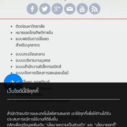
ติดต่อมหาวิทยาลัย
หมายเลขโทรศัพท์ภายใน
แบบฟอร์มดาวน์โหลด
สำหรับบุคลากร
ระบบทะเบียนกลาง
ระบบบริหารงานบุคคล
ระบบสำนักงานอิเล็กทรอนิกส์
ระบบจัดการเรียนการสอนออนไลน์
ดาวน์โหลด ซอฟต์แวร์
Reference Databases
เว็บไซต์นี้ใช้คุกกี้
อีเมลมหาวิทยาลัย
ระบบจัดเก็บเอกสารอิเล็กทรอนิกส์
มหาวิทยาลัยเทคโนโลยีราชมงคลล้านนา เชียงราย : 99 หมู่ 10 ตำบล
สำนักวิทยบริการและเทคโนโลยีสารสนเทศ เราใช้คุกกี้เพื่อให้ท่านได้รับ
ทรายขาว อำเภอพาน จังหวัดเชียงราย 57120
ประสบการณ์การใช้งานที่ดียิ่งขึ้น
โทรศัพท์ : 053 723 979 , โทรสาร :
คลิกเพื่อดูข้อมูลเพิ่มเติม
"นโยบายความเป็นส่วนตัว"
และ
"นโยบายคุกกี้"