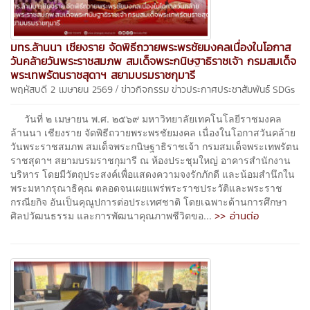
มทร.ล้านนา เชียงราย จัดพิธีถวายพระพรชัยมงคลเนื่องในโอกาส
วันคล้ายวันพระราชสมภพ สมเด็จพระกนิษฐาธิราชเจ้า กรมสมเด็จ
พระเทพรัตนราชสุดาฯ สยามบรมราชกุมารี
/
พฤหัสบดี 2 เมษายน 2569
ข่าวกิจกรรม
ข่าวประกาศประชาสัมพันธ์
SDGs
วันที่ ๒ เมษายน พ.ศ. ๒๕๖๙ มหาวิทยาลัยเทคโนโลยีราชมงคล
ล้านนา เชียงราย จัดพิธีถวายพระพรชัยมงคล เนื่องในโอกาสวันคล้าย
วันพระราชสมภพ สมเด็จพระกนิษฐาธิราชเจ้า กรมสมเด็จพระเทพรัตน
ราชสุดาฯ สยามบรมราชกุมารี ณ ห้องประชุมใหญ่ อาคารสำนักงาน
บริหาร โดยมีวัตถุประสงค์เพื่อแสดงความจงรักภักดี และน้อมสำนึกใน
พระมหากรุณาธิคุณ ตลอดจนเผยแพร่พระราชประวัติและพระราช
กรณียกิจ อันเป็นคุณูปการต่อประเทศชาติ โดยเฉพาะด้านการศึกษา
>> อ่านต่อ
ศิลปวัฒนธรรม และการพัฒนาคุณภาพชีวิตขอ...